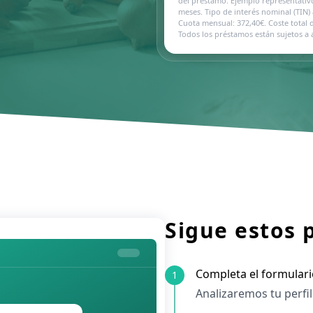
del préstamo. Ejemplo representativo
meses. Tipo de interés nominal (TIN) a
Cuota mensual: 372,40€. Coste total d
Todos los préstamos están sujetos a 
Sigue estos 
Completa el formulari
1
Analizaremos tu perfil