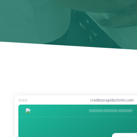
creditosrapidos5min.com