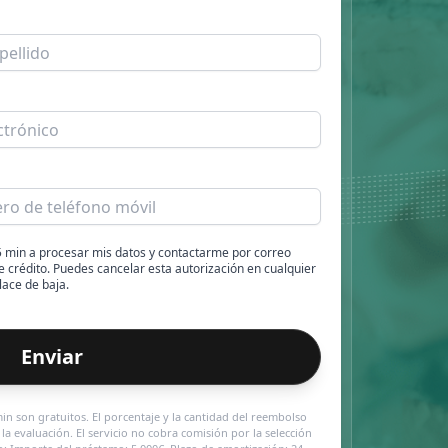
 5 min a procesar mis datos y contactarme por correo
e crédito. Puedes cancelar esta autorización en cualquier
lace de baja.
Enviar
in son gratuitos. El porcentaje y la cantidad del reembolso
a evaluación. El servicio no cobra comisión por la selección