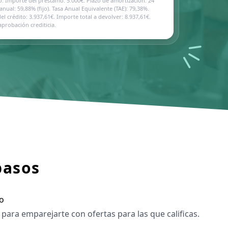
: Importe del préstamo: 5.000€. Plazo de amortización: 24
nual: 59,88% (fijo). Tasa Anual Equivalente (TAE): 79,38%.
el crédito: 3.937,61€. Importe total a devolver: 8.937,61€.
aprobación crediticia.
pasos
o
 para emparejarte con ofertas para las que calificas.