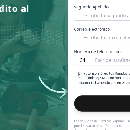
dito al
Segundo Apellido
Correo electrónico
Número de teléfono móvil
+34
Sí, autorizo a Créditos Rápidos
electrónico y SMS con ofertas d
momento haciendo clic en el en
Los servicios de Créditos Rápidos 5 m
pueden variar después de completar l