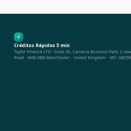
Créditos con ASNEF
Préstamos de 1000 €
Préstamos para Estudiantes
Préstamos solo DNI
Préstamos con Aval de Coche
Créditos Rápidos 5 min
Tarjetas de Crédito
Taylor Finance LTD - Suite 40, Cariocca Business Park, 2 Saw
Road - M40 8BB Manchester - United Kingdom - VAT: GB25
Tarjetas Revolving
Dinero Urgente